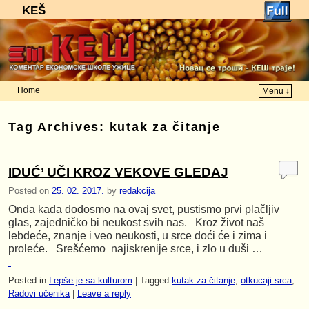
KEŠ
Home
Menu ↓
Skip to primary content
Skip to secondary content
Tag Archives:
kutak za čitanje
IDUĆ’ UČI KROZ VEKOVE GLEDAJ
Posted on
25. 02. 2017.
by
redakcija
Onda kada dođosmo na ovaj svet, pustismo prvi plačljiv
glas, zajedničko bi neukost svih nas. Kroz život naš
lebdeće, znanje i veo neukosti, u srce doći će i zima i
proleće. Srešćemo najiskrenije srce, i zlo u duši …
Posted in
Lepše je sa kulturom
|
Tagged
kutak za čitanje
,
otkucaji srca
,
Radovi učenika
|
Leave a reply