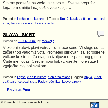
Što me podseća na vrele usne tvoje. Sve se prepušta
laganom smiriju I najlepši cvet skuplja …
Posted in
Lepše je sa kulturom
|
Tagged
Broj 9
,
kutak za čitanje
,
otkucaji
srca
,
Radovi učenika
|
Leave a reply
SLAVA I SMRT
Posted on
16. 06. 2004.
by
redakcija
Vi zeleni valovi, plavi vetrovi i umiruće sene, Vi sluge sunca
začaranog vatrom života, Prometeji prikovani za izdrobljene
vulkanske stene, Za magmu izbljuvanu iz paklenog grotla
Čujte me noćas! Osetite moju ljubav, osetite moje suze I
zgnječite moj bol svakom …
Posted in
Lepše je sa kulturom
,
Samo za mlade
|
Tagged
Broj 4
,
kutak
za čitanje
,
otkucaji srca
,
Radovi učenika
|
Leave a reply
←
Previous Post
Post navigation
© Komentar Ekonomske škole Užice