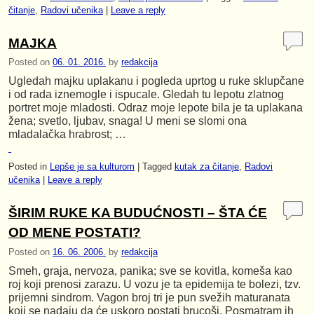
čitanje
,
Radovi učenika
|
Leave a reply
MAJKA
Posted on
06. 01. 2016.
by
redakcija
Ugledah majku uplakanu i pogleda uprtog u ruke sklupčane
i od rada iznemogle i ispucale. Gledah tu lepotu zlatnog
portret moje mladosti. Odraz moje lepote bila je ta uplakana
žena; svetlo, ljubav, snaga! U meni se slomi ona
mladalačka hrabrost; …
Posted in
Lepše je sa kulturom
|
Tagged
kutak za čitanje
,
Radovi
učenika
|
Leave a reply
ŠIRIM RUKE KA BUDUĆNOSTI – ŠTA ĆE
OD MENE POSTATI?
Posted on
16. 06. 2006.
by
redakcija
Smeh, graja, nervoza, panika; sve se kovitla, komeša kao
roj koji prenosi zarazu. U vozu je ta epidemija te bolezi, tzv.
prijemni sindrom. Vagon broj tri je pun svežih maturanata
koji se nadaju da će uskoro postati brucoši. Posmatram ih