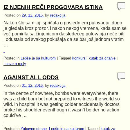
IZ NJENIH REČI PROGOVARA ISTINA
Posted on
29. 12. 2016.
by
redakcija
Nakon što sam joj ispričala o poslednjem putovanju, dugo
je gledala kroz prozor. I nakon nekog vremena, kada sam se
već pomirila sa činjenicom da sledećeg putovanja neće biti
i odustala od svakog pokušaja da se bar još jednom vratim
…
Posted in
Lepše je sa kulturom
|
Tagged
konkursi
,
kutak za čitanje
|
Leave a reply
AGAINST ALL ODDS
Posted on
01. 12. 2016.
by
redakcija
In the centre of nowhere, bombs were everywhere, there
was a child born but not prepared to witness the world so
wild. In hospital it was getting colder accidentally doctors
broke his shoulder eventhough it wasn’t bolder no action
could’ve …
Posted in
Zabavne strane
,
Lepše je sa kulturom
|
Tagged
kutak za