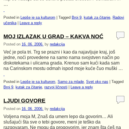
…
Posted in
Lepše je sa kulturom
|
Tagged
Broj 9
,
kutak za čitanje
,
Radovi
učenika
|
Leave a reply
MOJ IZLAZAK U GRAD – KAKVA NOĆ
Posted on
16. 06. 2006.
by
redakcija
Već je pola tri. Trg se prazni i kao da najavljuje kraj, još
jedne, noći provedene na samo nama svojstven način po
diskotekama i ulicama grada. Krenuo sam kući kada sam
na Carinskom mostu odmah ispod moje kuće čuo muški …
Posted in
Lepše je sa kulturom
,
Samo za mlade
,
Svet oko nas
|
Tagged
Broj 9
,
kutak za čitanje
,
razvoj ličnosti
|
Leave a reply
LJUDI GOVORE
Posted on
16. 06. 2006.
by
redakcija
Voljena moja M, Znaš da umem lepo da govorim… Ali
slušajući šta sve o tebi govore, meni je teško da
razgovaram. Ne mogu da progovorim, jer znam šta ćeš na