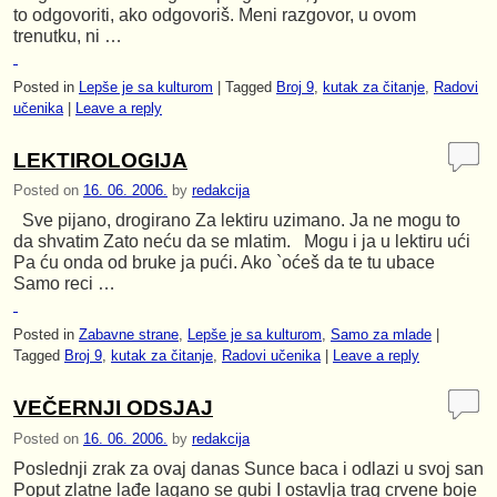
to odgovoriti, ako odgovoriš. Meni razgovor, u ovom
trenutku, ni …
Posted in
Lepše je sa kulturom
|
Tagged
Broj 9
,
kutak za čitanje
,
Radovi
učenika
|
Leave a reply
LEKTIROLOGIJA
Posted on
16. 06. 2006.
by
redakcija
Sve pijano, drogirano Za lektiru uzimano. Ja ne mogu to
da shvatim Zato neću da se mlatim. Mogu i ja u lektiru ući
Pa ću onda od bruke ja pući. Ako `oćeš da te tu ubace
Samo reci …
Posted in
Zabavne strane
,
Lepše je sa kulturom
,
Samo za mlade
|
Tagged
Broj 9
,
kutak za čitanje
,
Radovi učenika
|
Leave a reply
VEČERNJI ODSJAJ
Posted on
16. 06. 2006.
by
redakcija
Poslednji zrak za ovaj danas Sunce baca i odlazi u svoj san
Poput zlatne lađe lagano se gubi I ostavlja trag crvene boje