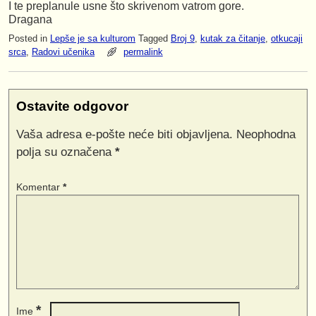
I te preplanule usne što skrivenom vatrom gore.
Dragana
Posted in
Lepše je sa kulturom
Tagged
Broj 9
,
kutak za čitanje
,
otkucaji
srca
,
Radovi učenika
permalink
Ostavite odgovor
Vaša adresa e-pošte neće biti objavljena.
Neophodna
polja su označena
*
Komentar
*
*
Ime