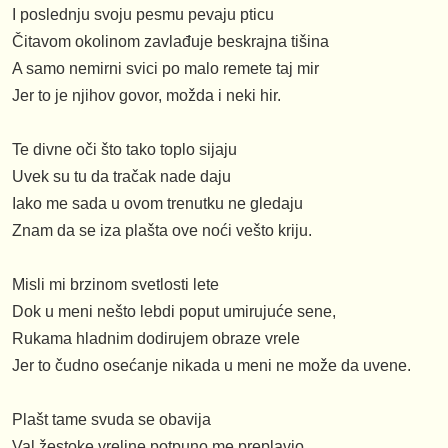
I poslednju svoju pesmu pevaju pticu
Čitavom okolinom zavlađuje beskrajna tišina
A samo nemirni svici po malo remete taj mir
Jer to je njihov govor, možda i neki hir.
Te divne oči što tako toplo sijaju
Uvek su tu da tračak nade daju
Iako me sada u ovom trenutku ne gledaju
Znam da se iza plašta ove noći vešto kriju.
Misli mi brzinom svetlosti lete
Dok u meni nešto lebdi poput umirujuće sene,
Rukama hladnim dodirujem obraze vrele
Jer to čudno osećanje nikada u meni ne može da uvene.
Plašt tame svuda se obavija
Val žestoke vreline potpuno me preplavio