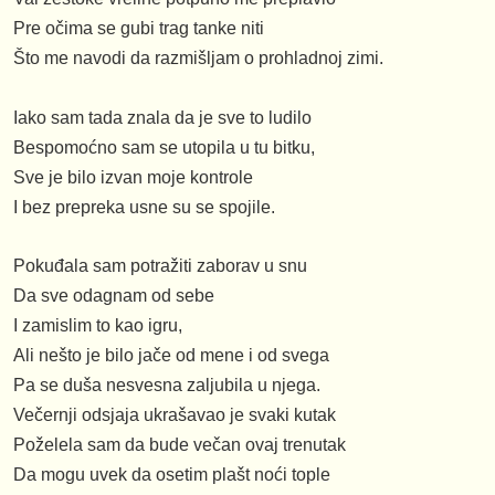
Pre očima se gubi trag tanke niti
Što me navodi da razmišljam o prohladnoj zimi.
Iako sam tada znala da je sve to ludilo
Bespomoćno sam se utopila u tu bitku,
Sve je bilo izvan moje kontrole
I bez prepreka usne su se spojile.
Pokuđala sam potražiti zaborav u snu
Da sve odagnam od sebe
I zamislim to kao igru,
Ali nešto je bilo jače od mene i od svega
Pa se duša nesvesna zaljubila u njega.
Večernji odsjaja ukrašavao je svaki kutak
Poželela sam da bude večan ovaj trenutak
Da mogu uvek da osetim plašt noći tople