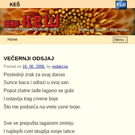
KEŠ
Home
Menu ↓
Skip to primary content
Skip to secondary content
VEČERNJI ODSJAJ
Posted on
16. 06. 2006.
by
redakcija
Poslednji zrak za ovaj danas
Sunce baca i odlazi u svoj san
Poput zlatne lađe lagano se gubi
I ostavlja trag crvene boje
Što me podseća na vrele usne tvoje.
Sve se prepušta laganom smiriju
I najlepši cvet skuplja svoje latice