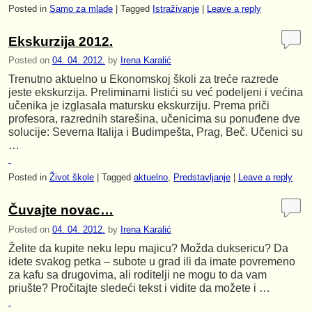
Posted in
Samo za mlade
|
Tagged
Istraživanje
|
Leave a reply
Ekskurzija 2012.
Posted on
04. 04. 2012.
by
Irena Karalić
Trenutno aktuelno u Ekonomskoj školi za treće razrede
jeste ekskurzija. Preliminarni listići su već podeljeni i većina
učenika je izglasala matursku ekskurziju. Prema priči
profesora, razrednih starešina, učenicima su ponuđene dve
solucije: Severna Italija i Budimpešta, Prag, Beč. Učenici su
…
Posted in
Život škole
|
Tagged
aktuelno
,
Predstavljanje
|
Leave a reply
Čuvajte novac…
Posted on
04. 04. 2012.
by
Irena Karalić
Želite da kupite neku lepu majicu? Možda duksericu? Da
idete svakog petka – subote u grad ili da imate povremeno
za kafu sa drugovima, ali roditelji ne mogu to da vam
priušte? Pročitajte sledeći tekst i vidite da možete i …