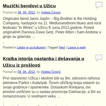
Muzički bendovi u Užicu
Posted on
04. 04. 2012.
by
Violeta Ćirović
Originalni bend Janis Joplin – Big Brother & the Holding
Company, nastupiće na 11. Međunarodnom blues and rock
festivalu “In Wires” u Užicu 8. juna 2012.godine. Pored
originalnih članova Dave Getz, Peter Albin i Sam Andrew u
grupi su gitarista …
Posted in
Lepše je sa kulturom
|
Tagged
Vest
|
Leave a reply
Kratka istorija nastanka i dešavanja u
Užicu iz prošlosti
Posted on
04. 04. 2012.
by
Violeta Ćirović
Prvi stanovnici Užica i okoline bili su Iliri, odnosno njihova
plemena Partini i Autarijati. Širom užičkog kraja ostavili su
svoje grobnice i spomenike. Dolaskom Rimljana, ovi
prostori uvršćeni su u sastav provincije Dalmacije, a Iliri su
romanizovani. U srednjem veku …