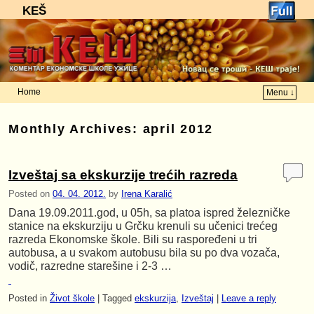
KEŠ
Home
Menu ↓
Skip to primary content
Skip to secondary content
Monthly Archives:
april 2012
Izveštaj sa ekskurzije trećih razreda
Posted on
04. 04. 2012.
by
Irena Karalić
Dana 19.09.2011.god, u 05h, sa platoa ispred železničke
stanice na ekskurziju u Grčku krenuli su učenici trećeg
razreda Ekonomske škole. Bili su raspoređeni u tri
autobusa, a u svakom autobusu bila su po dva vozača,
vodič, razredne starešine i 2-3 …
Posted in
Život škole
|
Tagged
ekskurzija
,
Izveštaj
|
Leave a reply