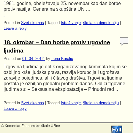
1981. godine, obeležavaju 25. novembar kao dan borbe
protiv nasilja. Generalna skupština UN …
Posted in
Svet oko nas
|
Tagged
Istraživanje
,
škola za demokratiju
|
Leave a reply
18. oktobar – Dan borbe protiv trgovine
ljudima
Posted on
01. 04. 2012.
by
Irena Karalić
Trgovina ljudima je oblik organizovanog kriminala kojim se
ozbiljno krše ljudska prava, razvija korupcija i ugrožava
zdravlje pojedinca, ali i čitavog društva. Trgovina ljudima
postala je ozbiljan globalni problem danas. Oblici trgovine
ljudima su: – Seksualna eksploatacija – Prinudni rad …
Posted in
Svet oko nas
|
Tagged
Istraživanje
,
škola za demokratiju
|
Leave a reply
© Komentar Ekonomske škole Užice