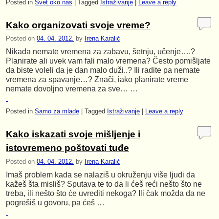
Posted in
Svet oko nas
|
Tagged
Istraživanje
|
Leave a reply
Kako organizovati svoje vreme?
Posted on
04. 04. 2012.
by
Irena Karalić
Nikada nemate vremena za zabavu, šetnju, učenje….?
Planirate ali uvek vam fali malo vremena? Često pomišljate
da biste voleli da je dan malo duži..? Ili radite pa nemate
vremena za spavanje…? Znači, iako planirate vreme
nemate dovoljno vremena za sve… …
Posted in
Samo za mlade
|
Tagged
Istraživanje
|
Leave a reply
Kako iskazati svoje mišljenje i
istovremeno poštovati tuđe
Posted on
04. 04. 2012.
by
Irena Karalić
Imaš problem kada se nalaziš u okruženju više ljudi da
kažeš šta misliš? Sputava te to da li ćeš reći nešto što ne
treba, ili nešto što će uvrediti nekoga? Ili čak možda da ne
pogrešiš u govoru, pa ćeš …