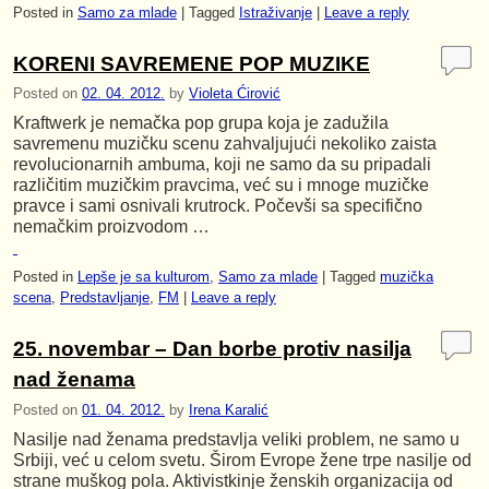
Posted in
Samo za mlade
|
Tagged
Istraživanje
|
Leave a reply
KORENI SAVREMENE POP MUZIKE
Posted on
02. 04. 2012.
by
Violeta Ćirović
Kraftwerk je nemačka pop grupa koja je zadužila
savremenu muzičku scenu zahvaljujući nekoliko zaista
revolucionarnih ambuma, koji ne samo da su pripadali
različitim muzičkim pravcima, već su i mnoge muzičke
pravce i sami osnivali krutrock. Počevši sa specifično
nemačkim proizvodom …
Posted in
Lepše je sa kulturom
,
Samo za mlade
|
Tagged
muzička
scena
,
Predstavljanje
,
FM
|
Leave a reply
25. novembar – Dan borbe protiv nasilja
nad ženama
Posted on
01. 04. 2012.
by
Irena Karalić
Nasilje nad ženama predstavlja veliki problem, ne samo u
Srbiji, već u celom svetu. Širom Evrope žene trpe nasilje od
strane muškog pola. Aktivistkinje ženskih organizacija od