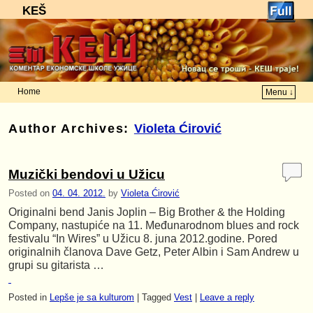
KEŠ
Home
Menu ↓
Skip to primary content
Skip to secondary content
Author Archives:
Violeta Ćirović
Muzički bendovi u Užicu
Posted on
04. 04. 2012.
by
Violeta Ćirović
Originalni bend Janis Joplin – Big Brother & the Holding
Company, nastupiće na 11. Međunarodnom blues and rock
festivalu “In Wires” u Užicu 8. juna 2012.godine. Pored
originalnih članova Dave Getz, Peter Albin i Sam Andrew u
grupi su gitarista …
Posted in
Lepše je sa kulturom
|
Tagged
Vest
|
Leave a reply