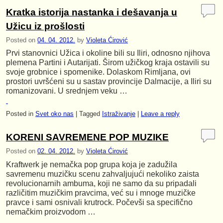
Kratka istorija nastanka i dešavanja u
Užicu iz prošlosti
Posted on
04. 04. 2012.
by
Violeta Ćirović
Prvi stanovnici Užica i okoline bili su Iliri, odnosno njihova
plemena Partini i Autarijati. Širom užičkog kraja ostavili su
svoje grobnice i spomenike. Dolaskom Rimljana, ovi
prostori uvršćeni su u sastav provincije Dalmacije, a Iliri su
romanizovani. U srednjem veku …
Posted in
Svet oko nas
|
Tagged
Istraživanje
|
Leave a reply
KORENI SAVREMENE POP MUZIKE
Posted on
02. 04. 2012.
by
Violeta Ćirović
Kraftwerk je nemačka pop grupa koja je zadužila
savremenu muzičku scenu zahvaljujući nekoliko zaista
revolucionarnih ambuma, koji ne samo da su pripadali
različitim muzičkim pravcima, već su i mnoge muzičke
pravce i sami osnivali krutrock. Počevši sa specifično
nemačkim proizvodom …