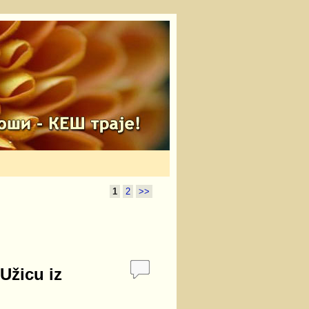
1
2
>>
 Užicu iz