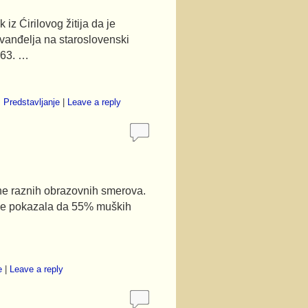
 iz Ćirilovog žitija da je
evanđelja na staroslovenski
863. …
,
Predstavljanje
|
Leave a reply
ne raznih obrazovnih smerova.
 je pokazala da 55% muških
e
|
Leave a reply