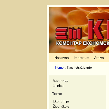
Skip to primary content
Skip to secondary content
Naslovna
Impresum
Arhiva
Home
→Tags
Istraživanje
ћирилица
latinica
Teme
Ekonomija
Život škole