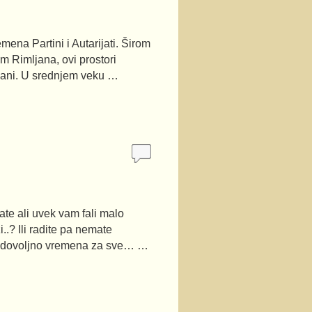
emena Partini i Autarijati. Širom
m Rimljana, ovi prostori
ovani. U srednjem veku …
te ali uvek vam fali malo
.? Ili radite pa nemate
e dovoljno vremena za sve… …