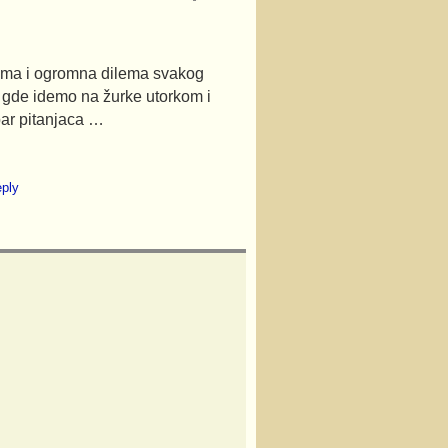
ema i ogromna dilema svakog
 gde idemo na žurke utorkom i
ar pitanjaca …
eply