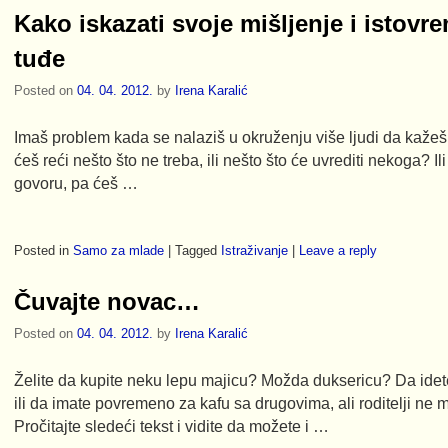
Kako iskazati svoje mišljenje i istov
tuđe
Posted on
04. 04. 2012.
by
Irena Karalić
Imaš problem kada se nalaziš u okruženju više ljudi da kažeš š
ćeš reći nešto što ne treba, ili nešto što će uvrediti nekoga? 
govoru, pa ćeš …
Posted in
Samo za mlade
|
Tagged
Istraživanje
|
Leave a reply
Čuvajte novac…
Posted on
04. 04. 2012.
by
Irena Karalić
Želite da kupite neku lepu majicu? Možda duksericu? Da idet
ili da imate povremeno za kafu sa drugovima, ali roditelji ne
Pročitajte sledeći tekst i vidite da možete i …