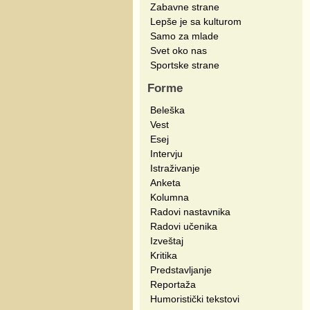
Zabavne strane
Lepše je sa kulturom
Samo za mlade
Svet oko nas
Sportske strane
Forme
Beleška
Vest
Esej
Intervju
Istraživanje
Anketa
Kolumna
Radovi nastavnika
Radovi učenika
Izveštaj
Kritika
Predstavljanje
Reportaža
Humoristički tekstovi