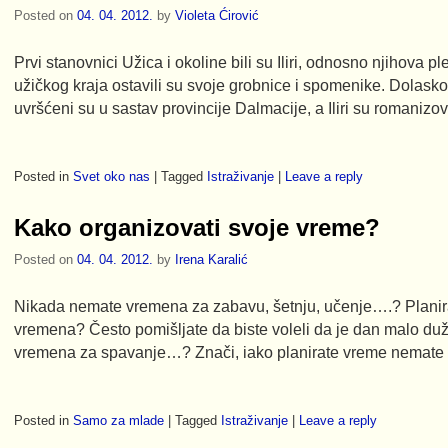
Posted on
04. 04. 2012.
by
Violeta Ćirović
Prvi stanovnici Užica i okoline bili su Iliri, odnosno njihova pl
užičkog kraja ostavili su svoje grobnice i spomenike. Dolasko
uvršćeni su u sastav provincije Dalmacije, a Iliri su romaniz
Posted in
Svet oko nas
|
Tagged
Istraživanje
|
Leave a reply
Kako organizovati svoje vreme?
Posted on
04. 04. 2012.
by
Irena Karalić
Nikada nemate vremena za zabavu, šetnju, učenje….? Planira
vremena? Često pomišljate da biste voleli da je dan malo duži.
vremena za spavanje…? Znači, iako planirate vreme nemat
Posted in
Samo za mlade
|
Tagged
Istraživanje
|
Leave a reply