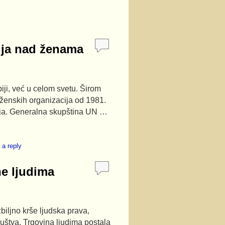
lja nad ženama
iji, već u celom svetu. Širom
 ženskih organizacija od 1981.
lja. Generalna skupština UN …
 a reply
ne ljudima
biljno krše ljudska prava,
društva. Trgovina ljudima postala