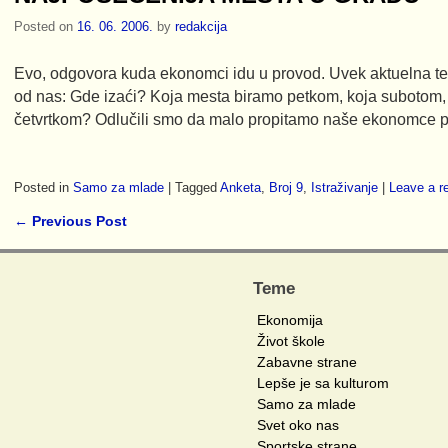
Posted on
16. 06. 2006.
by
redakcija
Evo, odgovora kuda ekonomci idu u provod. Uvek aktuelna t
od nas: Gde izaći? Koja mesta biramo petkom, koja subotom,
četvrtkom? Odlučili smo da malo propitamo naše ekonomce p
Posted in
Samo za mlade
|
Tagged
Anketa
,
Broj 9
,
Istraživanje
|
Leave a r
←
Previous Post
Post navigation
Teme
Ekonomija
Život škole
Zabavne strane
Lepše je sa kulturom
Samo za mlade
Svet oko nas
Sportske strane