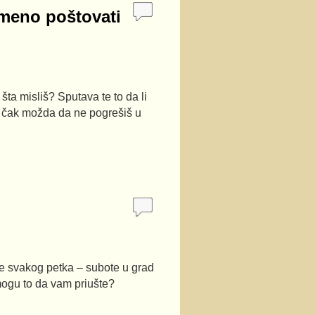
remeno poštovati
ta misliš? Sputava te to da li
Ili čak možda da ne pogrešiš u
e svakog petka – subote u grad
 mogu to da vam priušte?