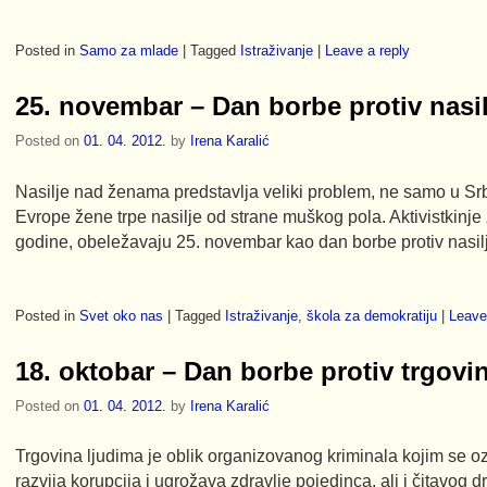
Posted in
Samo za mlade
|
Tagged
Istraživanje
|
Leave a reply
25. novembar – Dan borbe protiv nasi
Posted on
01. 04. 2012.
by
Irena Karalić
Nasilje nad ženama predstavlja veliki problem, ne samo u Srb
Evrope žene trpe nasilje od strane muškog pola. Aktivistkinje
godine, obeležavaju 25. novembar kao dan borbe protiv nasi
Posted in
Svet oko nas
|
Tagged
Istraživanje
,
škola za demokratiju
|
Leave
18. oktobar – Dan borbe protiv trgovi
Posted on
01. 04. 2012.
by
Irena Karalić
Trgovina ljudima je oblik organizovanog kriminala kojim se oz
razvija korupcija i ugrožava zdravlje pojedinca, ali i čitavog 