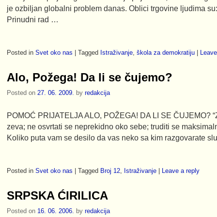
je ozbiljan globalni problem danas. Oblici trgovine ljudima s
Prinudni rad …
Posted in
Svet oko nas
|
Tagged
Istraživanje
,
škola za demokratiju
|
Leave
Alo, Požega! Da li se čujemo?
Posted on
27. 06. 2009.
by
redakcija
POMOĆ PRIJATELJA ALO, POŽEGA! DA LI SE ČUJEMO? “Zad
zeva; ne osvrtati se neprekidno oko sebe; truditi se maksim
Koliko puta vam se desilo da vas neko sa kim razgovarate s
Posted in
Svet oko nas
|
Tagged
Broj 12
,
Istraživanje
|
Leave a reply
SRPSKA ĆIRILICA
Posted on
16. 06. 2006.
by
redakcija