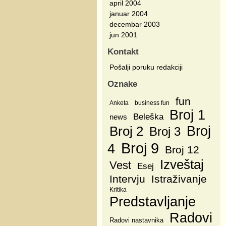
april 2004
januar 2004
decembar 2003
jun 2001
Kontakt
Pošalji poruku redakciji
Oznake
fun
Anketa
business fun
Broj 1
Beleška
news
Broj
Broj 2
Broj 3
Broj 9
4
Broj 12
Izveštaj
Vest
Esej
Intervju
Istraživanje
Kritika
Predstavljanje
Radovi
Radovi nastavnika