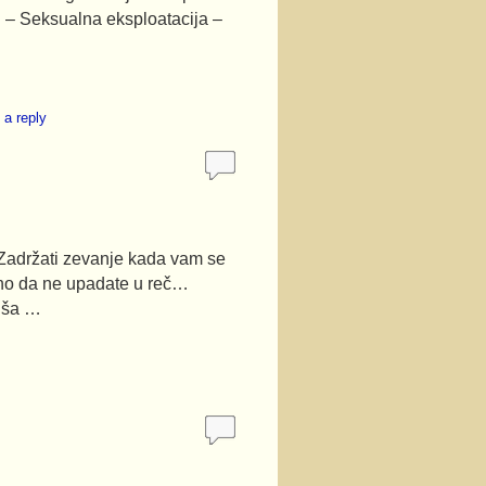
u: – Seksualna eksploatacija –
 a reply
ržati zevanje kada vam se
alno da ne upadate u reč…
luša …