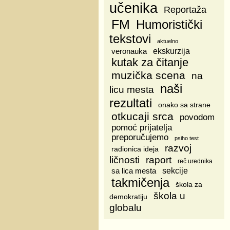
učenika
Reportaža
FM
Humoristički
tekstovi
aktuelno
veronauka
ekskurzija
kutak za čitanje
muzička scena
na
naši
licu mesta
rezultati
onako sa strane
otkucaji srca
povodom
pomoć prijatelja
preporučujemo
psiho test
razvoj
radionica ideja
ličnosti
raport
reč urednika
sa lica mesta
sekcije
takmičenja
škola za
škola u
demokratiju
globalu