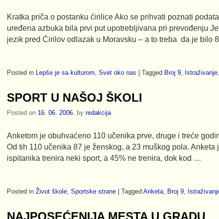
Kratka priča o postanku ćirilice Ako se prihvati poznati podatak
uređena azbuka bila prvi put upotrebljivana pri prevođenju J
jezik pred Ćirilov odlazak u Moravsku – a to treba da je bilo 
Posted in
Lepše je sa kulturom
,
Svet oko nas
|
Tagged
Broj 9
,
Istraživanje
SPORT U NAŠOJ ŠKOLI
Posted on
16. 06. 2006.
by
redakcija
Anketom je obuhvaćeno 110 učenika prve, druge i treće godi
Od tih 110 učenika 87 je ženskog, a 23 muškog pola. Anketa
ispitanika trenira neki sport, a 45% ne trenira, dok kod …
Posted in
Život škole
,
Sportske strane
|
Tagged
Anketa
,
Broj 9
,
Istraživanj
NAJPOSEĆENIJA MESTA U GRADU