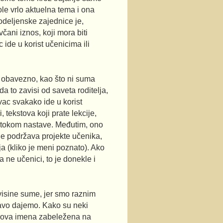
le vrlo aktuelna tema i ona
 odeljenske zajednice je,
včani iznos, koji mora biti
 ide u korist učenicima ili
e obavezno, kao što ni suma
da to zavisi od saveta roditelja,
vac svakako ide u korist
 tekstova koji prate lekcije,
n tokom nastave. Međutim, ono
 ne podržava projekte učenika,
a (kliko je meni poznato). Ako
ne učenici, to je donekle i
visine sume, jer smo raznim
ravo dajemo. Kako su neki
ihova imena zabeležena na