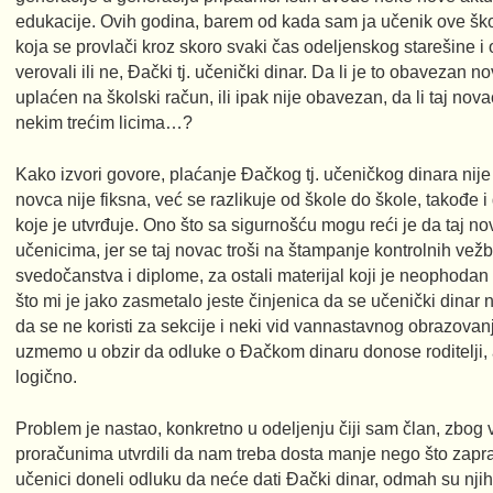
edukacije. Ovih godina, barem od kada sam ja učenik ove ško
koja se provlači kroz skoro svaki čas odeljenskog starešine i
verovali ili ne, Đački tj. učenički dinar. Da li je to obavezan no
uplaćen na školski račun, ili ipak nije obavezan, da li taj novac
nekim trećim licima…?
Kako izvori govore, plaćanje Đačkog tj. učeničkog dinara nij
novca nije fiksna, već se razlikuje od škole do škole, takođe i 
koje je utvrđuje. Ono što sa sigurnošću mogu reći je da taj no
učenicima, jer se taj novac troši na štampanje kontrolnih vežbi,
svedočanstva i diplome, za ostali materijal koji je neophoda
što mi je jako zasmetalo jeste činjenica da se učenički dinar
da se ne koristi za sekcije i neki vid vannastavnog obrazovanj
uzmemo u obzir da odluke o Đačkom dinaru donose roditelji, a 
logično.
Problem je nastao, konkretno u odeljenju čiji sam član, zbog 
proračunima utvrdili da nam treba dosta manje nego što zap
učenici doneli odluku da neće dati Đački dinar, odmah su nj