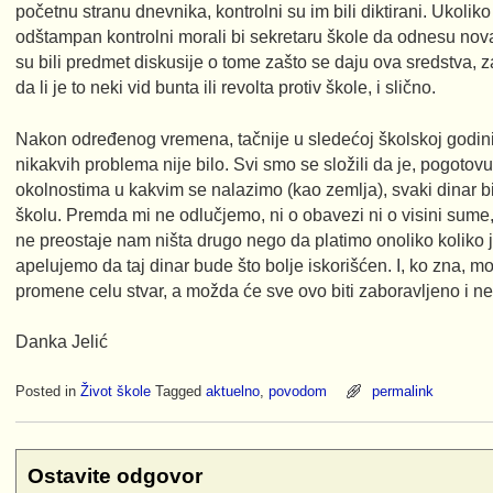
početnu stranu dnevnika, kontrolni su im bili diktirani. Ukoliko 
odštampan kontrolni morali bi sekretaru škole da odnesu nova
su bili predmet diskusije o tome zašto se daju ova sredstva, za
da li je to neki vid bunta ili revolta protiv škole, i slično.
Nakon određenog vremena, tačnije u sledećoj školskoj godini Đ
nikakvih problema nije bilo. Svi smo se složili da je, pogot
okolnostima u kakvim se nalazimo (kao zemlja), svaki dinar bi
školu. Premda mi ne odlučjemo, ni o obavezi ni o visini sume,
ne preostaje nam ništa drugo nego da platimo onoliko koliko 
apelujemo da taj dinar bude što bolje iskorišćen. I, ko zna, 
promene celu stvar, a možda će sve ovo biti zaboravljeno i ne
Danka Jelić
Posted in
Život škole
Tagged
aktuelno
,
povodom
permalink
Ostavite odgovor