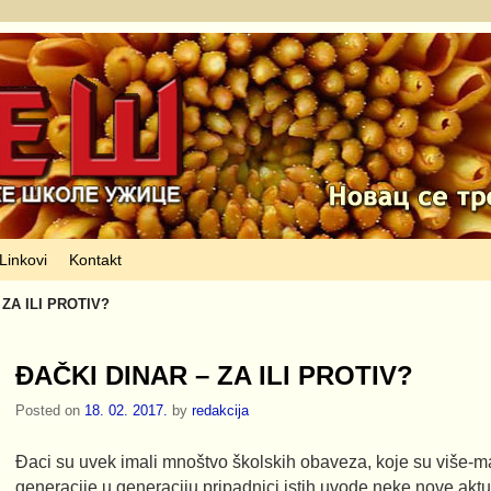
Linkovi
Kontakt
 ZA ILI PROTIV?
ĐAČKI DINAR – ZA ILI PROTIV?
Posted on
18. 02. 2017.
by
redakcija
Đaci su uvek imali mnoštvo školskih obaveza, koje su više-ma
generacije u generaciju pripadnici istih uvode neke nove akt