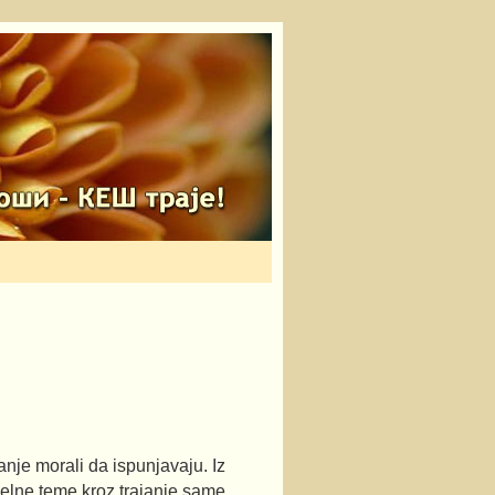
nje morali da ispunjavaju. Iz
uelne teme kroz trajanje same