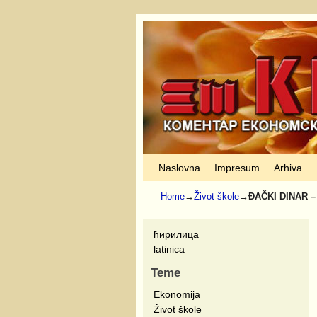
Skip to primary content
Skip to secondary content
Naslovna
Impresum
Arhiva
Home
→
Život škole
→
ĐAČKI DINAR –
ћирилица
latinica
Teme
Ekonomija
Život škole