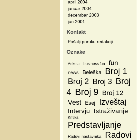
april 2004
januar 2004
decembar 2003
jun 2001
Kontakt
Pošalji poruku redakciji
Oznake
fun
Anketa
business fun
Broj 1
Beleška
news
Broj
Broj 2
Broj 3
Broj 9
4
Broj 12
Izveštaj
Vest
Esej
Intervju
Istraživanje
Kritika
Predstavljanje
Radovi
Radovi nastavnika