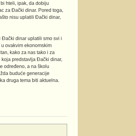
bi hteli, ipak, da dobiju
c za Đački dinar. Pored toga,
što nisu uplatili Đački dinar,
ački dinar uplatili smo svi i
ovu u ovakvim ekonomskim
tan, kako za nas tako i za
 koja predstavlja Đački dinar,
je određeno, a na školu
možda buduće generacije
ka druga tema biti aktuelna.