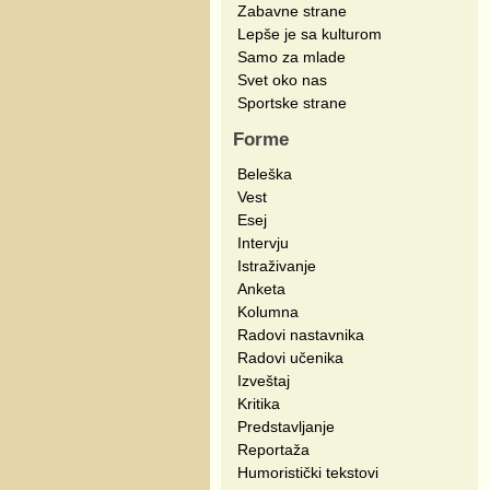
Zabavne strane
Lepše je sa kulturom
Samo za mlade
Svet oko nas
Sportske strane
Forme
Beleška
Vest
Esej
Intervju
Istraživanje
Anketa
Kolumna
Radovi nastavnika
Radovi učenika
Izveštaj
Kritika
Predstavljanje
Reportaža
Humoristički tekstovi