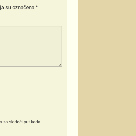
ja su označena
*
 za sledeći put kada