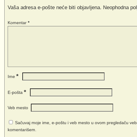
Vaša adresa e-pošte neće biti objavljena.
Neophodna pol
Komentar
*
*
Ime
*
E-pošta
Veb mesto
Sačuvaj moje ime, e-poštu i veb mesto u ovom pregledaču veba
komentarišem.