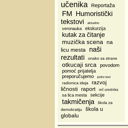
učenika
Reportaža
FM
Humoristički
tekstovi
aktuelno
veronauka
ekskurzija
kutak za čitanje
muzička scena
na
naši
licu mesta
rezultati
onako sa strane
otkucaji srca
povodom
pomoć prijatelja
preporučujemo
psiho test
razvoj
radionica ideja
ličnosti
raport
reč urednika
sa lica mesta
sekcije
takmičenja
škola za
škola u
demokratiju
globalu