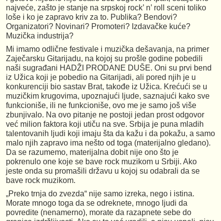
najveće, zašto je stanje na srpskoj rock’ n’ roll sceni toliko
loše i ko je zapravo kriv za to. Publika? Bendovi?
Organizatori? Novinari? Promoteri? Izdavačke kuće?
Muzička industrija?
Mi imamo odlične festivale i muzička dešavanja, na primer
Zaječarsku Gitarijadu, na kojoj su prošle godine pobedili
naši sugrađani HADŽI PRODANE DUŠE. Oni su prvi bend
iz Užica koji je pobedio na Gitarijadi, ali pored njih je u
konkurenciji bio sastav Brat, takođe iz Užica. Krećući se u
muzičkim krugovima, upoznajući ljude, saznajući kako sve
funkcioniše, ili ne funkcioniše, ovo me je samo još više
zbunjivalo. Na ovo pitanje ne postoji jedan prost odgovor
već milion faktora koji utiču na sve. Srbija je puna mladih
talentovanih ljudi koji imaju šta da kažu i da pokažu, a samo
malo njih zapravo ima nešto od toga (materijalno gledano).
Da se razumemo, materijalna dobit nije ono što je
pokrenulo one koje se bave rock muzikom u Srbiji. Ako
jeste onda su promašili državu u kojoj su odabrali da se
bave rock muzikom.
„Preko trnja do zvezda“ nije samo izreka, nego i istina.
Morate mnogo toga da se odreknete, mnogo ljudi da
povredite (nenamerno), morate da razapnete sebe do