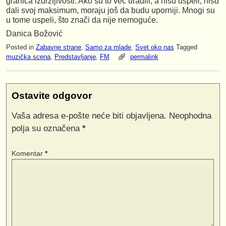
granica izdržljivosti. Ako su to već uradili, a nisu uspeli, nisu
dali svoj maksimum, moraju još da budu uporniji. Mnogi su
u tome uspeli, što znači da nije nemoguće.
Danica Božović
Posted in
Zabavne strane
,
Samo za mlade
,
Svet oko nas
Tagged
muzička scena
,
Predstavljanje
,
FM
permalink
Ostavite odgovor
Vaša adresa e-pošte neće biti objavljena.
Neophodna
polja su označena
*
Komentar
*