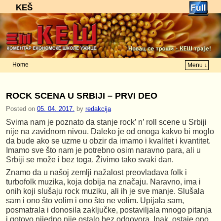
KEŠ
Home
Menu ↓
Skip to primary content
Skip to secondary content
ROCK SCENA U SRBIJI – PRVI DEO
Posted on
05. 04. 2017.
by
redakcija
Svima nam je poznato da stanje rock’ n’ roll scene u Srbiji
nije na zavidnom nivou. Daleko je od onoga kakvo bi moglo
da bude ako se uzme u obzir da imamo i kvalitet i kvantitet.
Imamo sve što nam je potrebno osim naravno para, ali u
Srbiji se može i bez toga. Živimo tako svaki dan.
Znamo da u našoj zemlji nažalost preovladava folk i
turbofolk muzika, koja dobija na značaju. Naravno, ima i
onih koji slušaju rock muziku, ali ih je sve manje. Slušala
sam i ono što volim i ono što ne volim. Upijala sam,
posmatrala i donosila zaključke, postaviljala mnogo pitanja
i gotovo nijedno nije ostalo bez odgovora. Ipak, ostaje ono