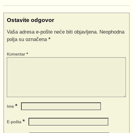
Ostavite odgovor
Vaša adresa e-pošte neće biti objavljena.
Neophodna
polja su označena
*
Komentar
*
*
Ime
*
E-pošta