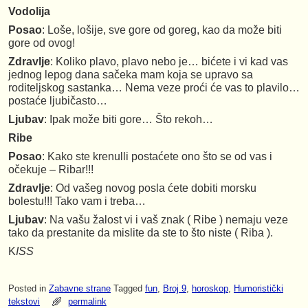
Vodolija
Posao
: Loše, lošije, sve gore od goreg, kao da može biti
gore od ovog!
Zdravlje
: Koliko plavo, plavo nebo je… bićete i vi kad vas
jednog lepog dana sačeka mam koja se upravo sa
roditeljskog sastanka… Nema veze proći će vas to plavilo…
postaće ljubičasto…
Ljubav
: Ipak može biti gore… Što rekoh…
Ribe
Posao
: Kako ste krenulli postaćete ono što se od vas i
očekuje – Ribar!!!
Zdravlje
: Od vašeg novog posla ćete dobiti morsku
bolestu!!! Tako vam i treba…
Ljubav
: Na vašu žalost vi i vaš znak ( Ribe ) nemaju veze
tako da prestanite da mislite da ste to što niste ( Riba ).
K
ISS
Posted in
Zabavne strane
Tagged
fun
,
Broj 9
,
horoskop
,
Humoristički
tekstovi
permalink