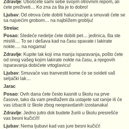
Zdravlje
: Ubošćete sami sebe svojim otrovnim repom, ali
ćete preživeti… Ko zna za šta je to dobro!
Ljubav
: Od otrova ćete dobiti halucinacije a smuvati ćete se
sa najvećim grobom… na najbližem groblju!
Strelac
Posao
: Sledeće nedelje ćete dobiti pet… jedinica, šta ste
mislili… To se i dešava kad na času spavate i lakirate
nokte…. na nogama!
Zdravlje
: Kupite lak koji ima manja isparavanja, pošto ćete
od onog vašeg kojim lakirate nokte na času, a njegovih
isparavanja dobićete vrtoglavicu!
Ljubav
: Smuvaće vas tranvestit kome će se svideti vaš
seljački lak…
Jarac
Posao
: Ovih dana ćete često kasniti u školu na prve
časove, tako da vam predlažem da ustajete sat ranije ili će
vas izbaciti iz škole zbog neopravdanih izostanaka!
Zdravlje
: Jedno jutro dok budete žurili u školu presrešće
vas besni kučići!!!
Ljubav
: Nema ljubavi kad vas jure besni kučići!