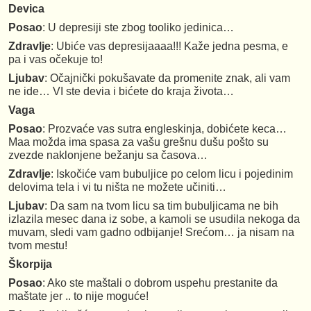
Devica
Posao
: U depresiji ste zbog tooliko jedinica…
Zdravlje
: Ubiće vas depresijaaaa!!! Kaže jedna pesma, e
pa i vas očekuje to!
Ljubav
: Očajnički pokušavate da promenite znak, ali vam
ne ide… VI ste devia i bićete do kraja života…
Vaga
Posao
: Prozvaće vas sutra engleskinja, dobićete keca…
Maa možda ima spasa za vašu grešnu dušu pošto su
zvezde naklonjene bežanju sa časova…
Zdravlje
: Iskočiće vam bubuljice po celom licu i pojedinim
delovima tela i vi tu ništa ne možete učiniti…
Ljubav
: Da sam na tvom licu sa tim bubuljicama ne bih
izlazila mesec dana iz sobe, a kamoli se usudila nekoga da
muvam, sledi vam gadno odbijanje! Srećom… ja nisam na
tvom mestu!
Škorpija
Posao
: Ako ste maštali o dobrom uspehu prestanite da
maštate jer .. to nije moguće!