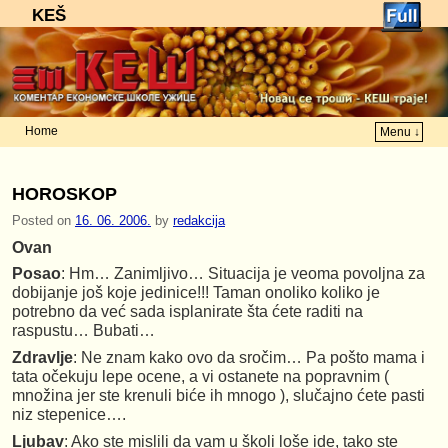
KEŠ
Home
Menu ↓
Skip to primary content
Skip to secondary content
HOROSKOP
Posted on
16. 06. 2006.
by
redakcija
Ovan
Posao
: Hm… Zanimljivo… Situacija je veoma povoljna za
dobijanje još koje jedinice!!! Taman onoliko koliko je
potrebno da već sada isplanirate šta ćete raditi na
raspustu… Bubati…
Zdravlje
: Ne znam kako ovo da sročim… Pa pošto mama i
tata očekuju lepe ocene, a vi ostanete na popravnim (
množina jer ste krenuli biće ih mnogo ), slučajno ćete pasti
niz stepenice….
Ljubav
: Ako ste mislili da vam u školi loše ide, tako ste