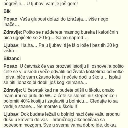
pogrešili… U ljubavi vam je još gore!
Bik
Posao
: Vaša glupost dolazi do izražaja… više nego
inače…
Zdravlje
: Pošto se nažderete masnog bureka i kaloričnih
pica ugojićete se 20 kg… Samo napred…
Ljubav
: Ha,ha… Pa u ljubavi ti je išlo loše i bez tih 20 kg
viška…
Blizanci
Posao
: U četvrtak će vas prozvati istoriju ili osnove, a pošto
ćete se vi u sredu veče odvaliti od života koktelima od votke
i piva, biće vam užasno loše i nećete doći u školu… Isplati
se piti, ionako bi dobili još kog kelmana…
Zdravlje
: U četvrtak kad ne budete otišli u školu, onako
mamurni na putu do WC-a ćete se slomiti niz stepenice i
polomiti 40% kostiju i zaglaviti u bolnicu… Gledajte to sa
vedrije strane… Ne morate u školu!!!
Ljubav
: Dok budete ležali u bolnici naći ćete vašu srodnu
dušu u krevetu do vas – hroničnog alkoholičara sa
potresom mozgom. Sve u svemu vama dobro ide, dokaz