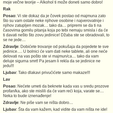
moje večne teorije – Alkohol ti može doneti samo dobro!
Rak
Posao
: Vi ste dokaz da je čovek postao od majmuna zato
što su vam ostale neke njihove osobine i najverovatnije i
njihov zatupljen mozak… tako da… pripremi se da ti na
časovima gomilu pitanja koja po tebi nemaju smisla i da će
ti davati nešto što zovu jedinice! Džaba ste se obradovali, to
se ne jede…
Zdravlje
: Dobićete trovanje od pokušaja da pojedete te sve
jedinice…. U bolnici će vam dati neke tablete, ali one neće
delovati na vas pošto ste vi majmun/ca… tako da vam
deluje sigurna smrt! Pa jesam li rekla da se jedinice ne
jedu!!!
Ljubav
: Tako dlakavi privućićete samo makaze!!!
Lav
Posao
: Nećete umeti da beknete kada vas u sredu prozove
profan/ka, ako ste mislili da će vam reći koja, varate se…
Neka to bude iznenađenje!
Zdravlje
: Ne piše vam se ništa dobro…
Ljubav
: Šta da vam kažem, kad vidite da vam ništa ne ide!