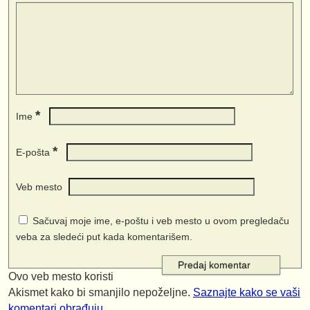
*
Ime
*
E-pošta
Veb mesto
Sačuvaj moje ime, e-poštu i veb mesto u ovom pregledaču
veba za sledeći put kada komentarišem.
Ovo veb mesto koristi
Akismet kako bi smanjilo nepoželjne.
Saznajte kako se vaši
komentari obrađuju
.