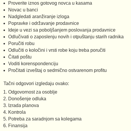
Proverite iznos gotovog novca u kasama
Novac u banci
Nadgledati aranžiranje izloga
Popravke i održavanje prodavnice
Ideje u vezi sa poboljšanjem poslovanja prodavnice
Odlučivati o zaposlenju novih i otpuštanju starih radnika
Poručiti robu
Odlučiti o koločini i vrsti robe koju treba poručiti
Čitati poštu
Voditi korenspondenciju
Pročitati izveštaj o sedmično ostvarenom profitu
Tačni odgovori izgledaju ovako:
Odgovornost za osoblje
Donošenje odluka
Izrada planova
Kontrola
Potreba za saradnjom sa kolegama
Finansija