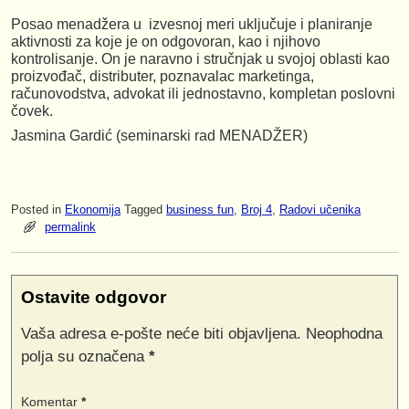
Posao menadžera u izvesnoj meri uključuje i planiranje
aktivnosti za koje je on odgovoran, kao i njihovo
kontrolisanje. On je naravno i stručnjak u svojoj oblasti kao
proizvođač, distributer, poznavalac marketinga,
računovodstva, advokat ili jednostavno, kompletan poslovni
čovek.
Jasmina Gardić (seminarski rad MENADŽER)
Posted in
Ekonomija
Tagged
business fun
,
Broj 4
,
Radovi učenika
permalink
Ostavite odgovor
Vaša adresa e-pošte neće biti objavljena.
Neophodna
polja su označena
*
Komentar
*