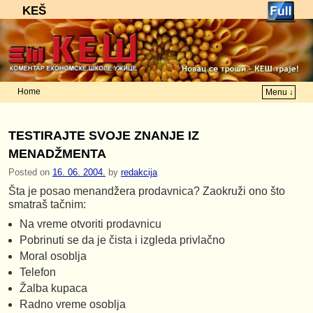
KEŠ
Home
Menu ↓
Skip to primary content
Skip to secondary content
TESTIRAJTE SVOJE ZNANJE IZ
MENADŽMENTA
Posted on
16. 06. 2004.
by
redakcija
Šta je posao menandžera prodavnica? Zaokruži ono što
smatraš tačnim:
Na vreme otvoriti prodavnicu
Pobrinuti se da je čista i izgleda privlačno
Moral osoblja
Telefon
Žalba kupaca
Radno vreme osoblja