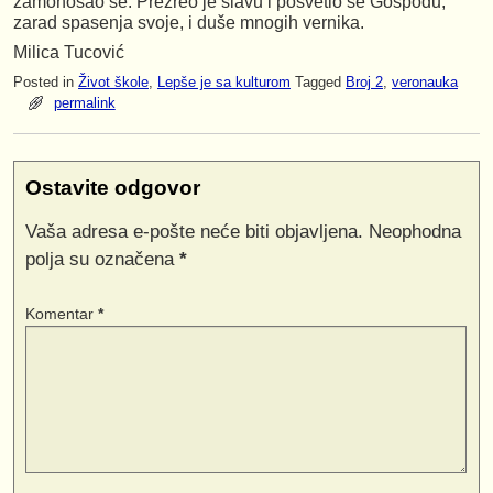
zamonošao se. Prezreo je slavu i posvetio se Gospodu,
zarad spasenja svoje, i duše mnogih vernika.
Milica Tucović
Posted in
Život škole
,
Lepše je sa kulturom
Tagged
Broj 2
,
veronauka
permalink
Ostavite odgovor
Vaša adresa e-pošte neće biti objavljena.
Neophodna
polja su označena
*
Komentar
*