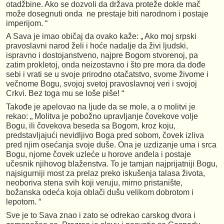
otadžbine. Ako se dozvoli da država proteže dokle mač
može dosegnuti onda ne prestaje biti narodnom i postaje
imperijom. “
A Sava je imao običaj da ovako kaže: „ Ako moj srpski
pravoslavni narod želi i hoće nadalje da živi ljudski,
ispravno i dostojanstveno, najpre Bogom stvorenoj, pa
zatim prokletoj, onda neizostavno i što pre mora da dođe
sebi i vrati se u svoje prirodno otačatstvo, svome živome i
večnome Bogu, svojoj svetoj pravoslavnoj veri i svojoj
Crkvi. Bez toga mu se loše piše! “
Takođe je apelovao na ljude da se mole, a o molitvi je
rekao: „ Molitva je pobožno upravljanje čovekove volje
Bogu, ili čovekova beseda sa Bogom, kroz koju,
predstavljajući nevidljivo Boga pred sobom, čovek izliva
pred njim osećanja svoje duše. Ona je uzdizanje uma i srca
Bogu, njome čovek uzleće u horove anđela i postaje
učesnik njihovog blaženstva. To je tamjan najprijatniji Bogu,
najsigurniji most za prelaz preko iskušenja talasa života,
neoboriva stena svih koji veruju, mirno pristanište,
božanska odeća koja oblači dušu velikom dobrotom i
lepotom. “
Sve je to Sava znao i zato se odrekao carskog dvora i