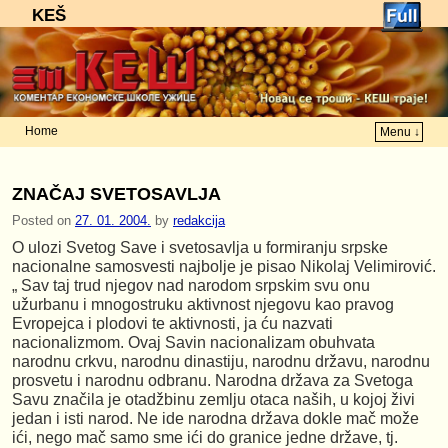
KEŠ
Home
Menu ↓
Skip to primary content
Skip to secondary content
ZNAČAJ SVETOSAVLJA
Posted on
27. 01. 2004.
by
redakcija
O ulozi Svetog Save i svetosavlja u formiranju srpske
nacionalne samosvesti najbolje je pisao Nikolaj Velimirović.
„ Sav taj trud njegov nad narodom srpskim svu onu
užurbanu i mnogostruku aktivnost njegovu kao pravog
Evropejca i plodovi te aktivnosti, ja ću nazvati
nacionalizmom. Ovaj Savin nacionalizam obuhvata
narodnu crkvu, narodnu dinastiju, narodnu državu, narodnu
prosvetu i narodnu odbranu. Narodna država za Svetoga
Savu značila je otadžbinu zemlju otaca naših, u kojoj živi
jedan i isti narod. Ne ide narodna država dokle mač može
ići, nego mač samo sme ići do granice jedne države, tj.