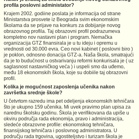
profila poslovni administator?
Krajem 2002. godiine poslata je informacija od strane
Ministarstva prosvete iz Beograda svim ekonomskim
školama da se prijave na konkurs za dobijanje novog
obrazovnog profila. Taj obrazovni profil podrazumeva
kompletno nov nastavni plan i program. Nemačka
organizacija GTZ finansirala je u tu ideju i opremu u
vrednosti od 30.000 evra. Ceo novi kabinet ( poslovni biro )
je poklon, odnosno donacija GTZ-a. Naša škola, smatrajući
da je to budućnost u ostvarivanju reformi konkurisala je ( uz
saglasnost nastavničkog veća ) i uspeli smo da uđemo,
među 18 ekonomskih škola, koje su dobiile taj obrazovni
profil.
Kolika je mogućnost zaposlenja učenika nakon
završetka srednje škole?
U četvrtom razredu ima pet odeljenja ekonomskih tehničara
što je ukupno 159 učenika. Mi uvek pravimo plan upisa za
narednu školsku godinu. Škola je verifikovana da upiše u
okviru područja rada ekonomija, pravo i administracija,
sledeće obrazovne profile: ekonomskog tehničara,
finansijskog tehničara i poslovnog administratora. U
području rada trgovina, ugostiteljstvo i turizam škola je