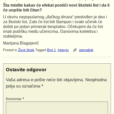
Šta mislite kakav će efekat postići novi školski list i da li
će uopšte biti čitan?
U okviru nepopularnog „đačkog dinara“ predviđen je deo i
za školski list. Zato će list biti štampan i svaki učenik će
dobiti po jedan primerak besplatno. Očekujem da će list
imati podršku među učenicima, članovima kolektiva i
roditeljima.
Marijana Blagojević
Posted in
Život škole
Tagged
Broj 1
,
Intervju
permalink
Ostavite odgovor
Vaša adresa e-pošte neće biti objavljena.
Neophodna
polja su označena
*
Komentar
*