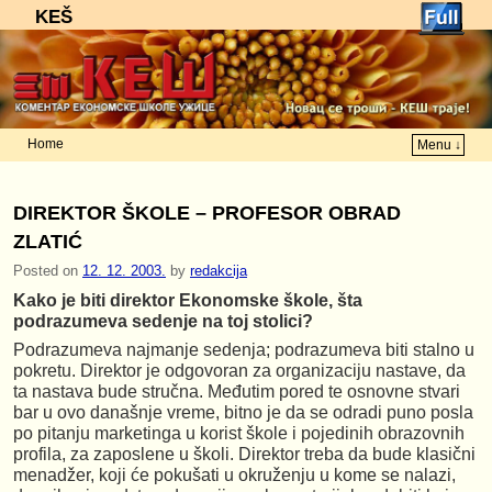
KEŠ
Home
Menu ↓
Skip to primary content
Skip to secondary content
DIREKTOR ŠKOLE – PROFESOR OBRAD
ZLATIĆ
Posted on
12. 12. 2003.
by
redakcija
Kako je biti direktor Ekonomske škole, šta
podrazumeva sedenje na toj stolici?
Podrazumeva najmanje sedenja; podrazumeva biti stalno u
pokretu. Direktor je odgovoran za organizaciju nastave, da
ta nastava bude stručna. Međutim pored te osnovne stvari
bar u ovo današnje vreme, bitno je da se odradi puno posla
po pitanju marketinga u korist škole i pojedinih obrazovnih
profila, za zaposlene u školi. Direktor treba da bude klasični
menadžer, koji će pokušati u okruženju u kome se nalazi,