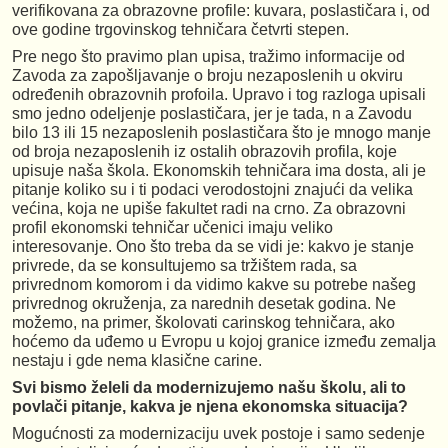
verifikovana za obrazovne profile: kuvara, poslastičara i, od
ove godine trgovinskog tehničara četvrti stepen.
Pre nego što pravimo plan upisa, tražimo informacije od
Zavoda za zapošljavanje o broju nezaposlenih u okviru
određenih obrazovnih profoila. Upravo i tog razloga upisali
smo jedno odeljenje poslastičara, jer je tada, n a Zavodu
bilo 13 ili 15 nezaposlenih poslastičara što je mnogo manje
od broja nezaposlenih iz ostalih obrazovih profila, koje
upisuje naša škola. Ekonomskih tehničara ima dosta, ali je
pitanje koliko su i ti podaci verodostojni znajući da velika
većina, koja ne upiše fakultet radi na crno. Za obrazovni
profil ekonomski tehničar učenici imaju veliko
interesovanje. Ono što treba da se vidi je: kakvo je stanje
privrede, da se konsultujemo sa tržištem rada, sa
privrednom komorom i da vidimo kakve su potrebe našeg
privrednog okruženja, za narednih desetak godina. Ne
možemo, na primer, školovati carinskog tehničara, ako
hoćemo da uđemo u Evropu u kojoj granice između zemalja
nestaju i gde nema klasične carine.
Svi bismo želeli da modernizujemo našu školu, ali to
povlači pitanje, kakva je njena ekonomska situacija?
Mogućnosti za modernizaciju uvek postoje i samo sedenje