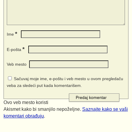
*
Ime
*
E-pošta
Veb mesto
Sačuvaj moje ime, e-poštu i veb mesto u ovom pregledaču
veba za sledeći put kada komentarišem.
Ovo veb mesto koristi
Akismet kako bi smanjilo nepoželjne.
Saznajte kako se vaši
komentari obrađuju
.