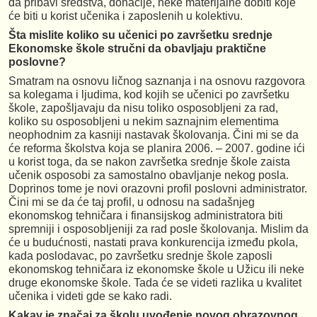
da pribavi sredstva, donacije, neke materijalne dobiti koje
će biti u korist učenika i zaposlenih u kolektivu.
Šta mislite koliko su učenici po završetku srednje
Ekonomske škole stručni da obavljaju praktične
poslovne?
Smatram na osnovu ličnog saznanja i na osnovu razgovora
sa kolegama i ljudima, kod kojih se učenici po završetku
škole, zapošljavaju da nisu toliko osposobljeni za rad,
koliko su osposobljeni u nekim saznajnim elementima
neophodnim za kasniji nastavak školovanja. Čini mi se da
će reforma školstva koja se planira 2006. – 2007. godine ići
u korist toga, da se nakon završetka srednje škole zaista
učenik osposobi za samostalno obavljanje nekog posla.
Doprinos tome je novi orazovni profil poslovni administrator.
Čini mi se da će taj profil, u odnosu na sadašnjeg
ekonomskog tehničara i finansijskog administratora biti
spremniji i osposobljeniji za rad posle školovanja. Mislim da
će u budućnosti, nastati prava konkurencija između pkola,
kada poslodavac, po završetku srednje škole zaposli
ekonomskog tehničara iz ekonomske škole u Užicu ili neke
druge ekonomske škole. Tada će se videti razlika u kvalitet
učenika i videti gde se kako radi.
Kakav je značaj za školu uvođenje novog obrazovnog