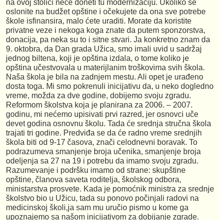
na ovoj stolici neće doneti tu modernizaciju. Ukoliko se
oslonite na budžet opštine i očekujete da ona sve potrebe
škole isfinansira, malo ćete uraditi. Morate da koristite
privatne veze i nekoga koga znate da putem sponzorstva,
donacija, pa neka su to i sitne stvari. Ja konkretno znam da
9. oktobra, da Dan grada Užica, smo imali uvid u sadržaj
jednog biltena, koji je opština izdala, o tome koliko je
opština učestvovala u materijlanim troškovima svih škola.
Naša škola je bila na zadnjem mestu. Ali opet je urađeno
dosta toga. Mi smo pokrenuli inicijativu da, u neko dogledno
vreme, možda za dve godine, dobijemo svoju zgradu.
Reformom školstva koja je planirana za 2006. – 2007.
godinu, mi nećemo upisivati prvi razred, jer osnovci uče
devet godina osnovnu školu. Tada će srednja stručna škola
trajati tri godine. Predviđa se da će radno vreme srednjih
škola biti od 9-17 časova, znači celodnevni boravak. To
podrazumeva smanjenje broja učenika, smanjenje broja
odeljenja sa 27 na 19 i potrebu da imamo svoju zgradu.
Razumevanje i podršku imamo od strane: skupštine
opštine, članova saveta roditelja, školskog odbora,
ministarstva prosvete. Kada je pomoćnik ministra za srednje
školstvo bio u Užicu, tada su ponovo počinjali radovi na
medicinskoj školi,ja sam mu uručio pismo u kome ga
upoznajemo sa našom inicijativom za dobijanje zgrade.