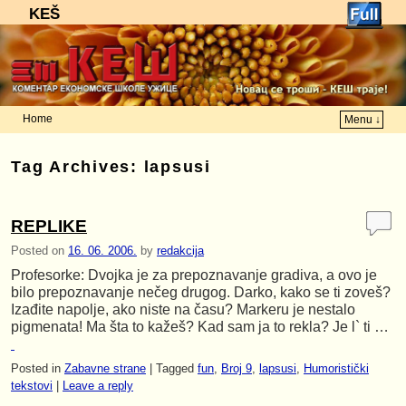
KEŠ
Home
Menu ↓
Skip to primary content
Skip to secondary content
Tag Archives:
lapsusi
REPLIKE
Posted on
16. 06. 2006.
by
redakcija
Profesorke: Dvojka je za prepoznavanje gradiva, a ovo je
bilo prepoznavanje nečeg drugog. Darko, kako se ti zoveš?
Izađite napolje, ako niste na času? Markeru je nestalo
pigmenata! Ma šta to kažeš? Kad sam ja to rekla? Je l` ti …
Posted in
Zabavne strane
|
Tagged
fun
,
Broj 9
,
lapsusi
,
Humoristički
tekstovi
|
Leave a reply