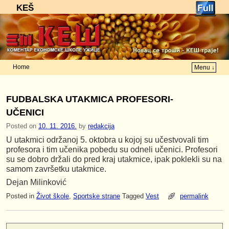
KEŠ
Home
Menu ↓
Skip to primary content
Skip to secondary content
FUDBALSKA UTAKMICA PROFESORI-
UČENICI
Posted on
10. 11. 2016.
by
redakcija
U utakmici održanoj 5. oktobra u kojoj su učestvovali tim
profesora i tim učenika pobedu su odneli učenici. Profesori
su se dobro držali do pred kraj utakmice, ipak poklekli su na
samom završetku utakmice.
Dejan Milinković
Posted in
Život škole
,
Sportske strane
Tagged
Vest
permalink