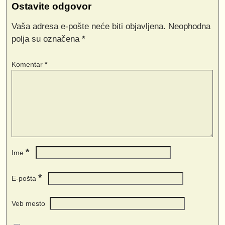
Ostavite odgovor
Vaša adresa e-pošte neće biti objavljena.
Neophodna
polja su označena
*
Komentar
*
*
Ime
*
E-pošta
Veb mesto