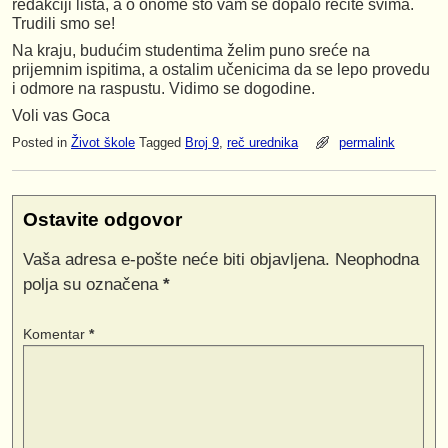
redakciji lista, a o onome što vam se dopalo recite svima.
Trudili smo se!
Na kraju, budućim studentima želim puno sreće na
prijemnim ispitima, a ostalim učenicima da se lepo provedu
i odmore na raspustu. Vidimo se dogodine.
Voli vas Goca
Posted in
Život škole
Tagged
Broj 9
,
reč urednika
permalink
Ostavite odgovor
Vaša adresa e-pošte neće biti objavljena.
Neophodna
polja su označena
*
Komentar
*