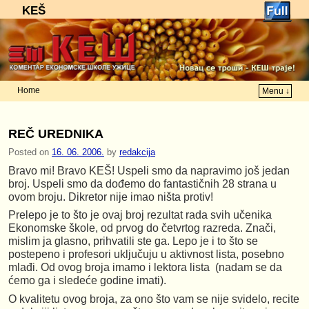
KEŠ
Home
Menu ↓
Skip to primary content
Skip to secondary content
REČ UREDNIKA
Posted on
16. 06. 2006.
by
redakcija
Bravo mi! Bravo KEŠ! Uspeli smo da napravimo još jedan
broj. Uspeli smo da dođemo do fantastičnih 28 strana u
ovom broju. Dikretor nije imao ništa protiv!
Prelepo je to što je ovaj broj rezultat rada svih učenika
Ekonomske škole, od prvog do četvrtog razreda. Znači,
mislim ja glasno, prihvatili ste ga. Lepo je i to što se
postepeno i profesori uključuju u aktivnost lista, posebno
mlađi. Od ovog broja imamo i lektora lista (nadam se da
ćemo ga i sledeće godine imati).
O kvalitetu ovog broja, za ono što vam se nije svidelo, recite