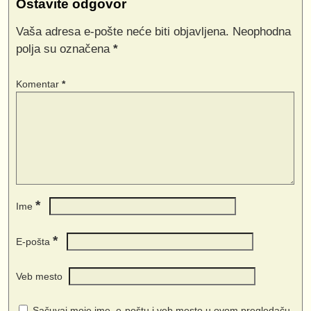
Ostavite odgovor
Vaša adresa e-pošte neće biti objavljena.
Neophodna
polja su označena
*
Komentar
*
*
Ime
*
E-pošta
Veb mesto
Sačuvaj moje ime, e-poštu i veb mesto u ovom pregledaču