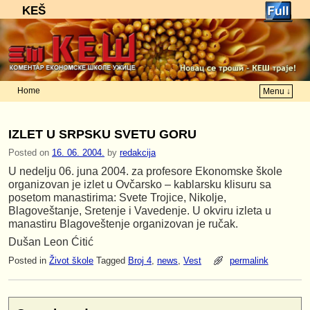
KEŠ
Home
Menu ↓
Skip to primary content
Skip to secondary content
IZLET U SRPSKU SVETU GORU
Posted on
16. 06. 2004.
by
redakcija
U nedelju 06. juna 2004. za profesore Ekonomske škole
organizovan je izlet u Ovčarsko – kablarsku klisuru sa
posetom manastirima: Svete Trojice, Nikolje,
Blagoveštanje, Sretenje i Vavedenje. U okviru izleta u
manastiru Blagoveštenje organizovan je ručak.
Dušan Leon Ćitić
Posted in
Život škole
Tagged
Broj 4
,
news
,
Vest
permalink