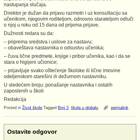
nastupanja slučaja.
Direktor je dužan da prijavu razmotri i uz konsultaciju sa
učenikom, njegovim roditeljom, odnosno starateljom odluči
o njoj u roku od 15 dana od prijema prijave.
Dužnosti redara su da:
– priprema sredstva i uslove za nastavu;
– obaveštava nastavnika o odsustvu učenika;
– čuva lične predmete, knjige i pribor učenika, kao i da se
stara o higijeni učionice;
– prijavljuje svako oštećenje školske ili lične imovine
odeljenskom starešini ili dežurnom nastavniku.
U sledećem broju: ponašanje nastavnika i ostalih
zaposlenih u školi
Redakcija
Posted in
Život škole
Tagged
Broj 3
,
škola u globalu
permalink
Ostavite odgovor