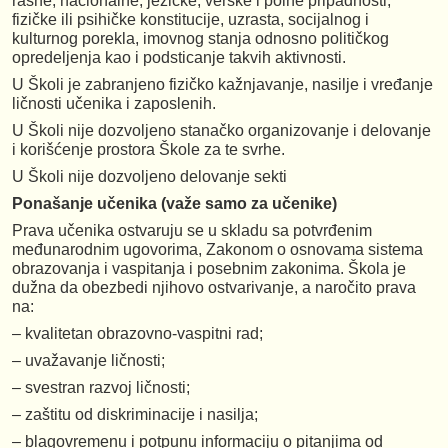
rasne, nacionalne, jezičke, verske i polne pripadnosti,
fizičke ili psihičke konstitucije, uzrasta, socijalnog i
kulturnog porekla, imovnog stanja odnosno političkog
opredeljenja kao i podsticanje takvih aktivnosti.
U Školi je zabranjeno fizičko kažnjavanje, nasilje i vređanje
ličnosti učenika i zaposlenih.
U Školi nije dozvoljeno stanačko organizovanje i delovanje
i korišćenje prostora Škole za te svrhe.
U Školi nije dozvoljeno delovanje sekti
Ponašanje učenika (važe samo za učenike)
Prava učenika ostvaruju se u skladu sa potvrđenim
međunarodnim ugovorima, Zakonom o osnovama sistema
obrazovanja i vaspitanja i posebnim zakonima. Škola je
dužna da obezbedi njihovo ostvarivanje, a naročito prava
na:
– kvalitetan obrazovno-vaspitni rad;
– uvažavanje ličnosti;
– svestran razvoj ličnosti;
– zaštitu od diskriminacije i nasilja;
– blagovremenu i potpunu informaciju o pitanjima od