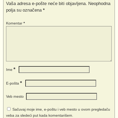
Vaša adresa e-pošte neće biti objavljena.
Neophodna
polja su označena
*
Komentar
*
*
Ime
*
E-pošta
Veb mesto
Sačuvaj moje ime, e-poštu i veb mesto u ovom pregledaču
veba za sledeći put kada komentarišem.