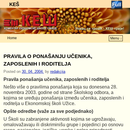
KEŠ
Home
Menu ↓
Skip to primary content
Skip to secondary content
PRAVILA O PONAŠANJU UČENIKA,
ZAPOSLENIH I RODITELJA
Posted on
30. 04. 2004.
by
redakcija
Pravila ponašanja učenika, zaposlenih i roditelja
Nešto više o pravilima ponašanja koja su donesena 28.
novembra 2003. godine od strane Školskog odbora, a
kojima se uređuju ponašanja između učenika, zaposlenih i
roditelja u Ekonomskoj školi Užice.
Opšte odredbe (važe za sve podjednako)
U Školi su zabranjene aktivnosti kojima se ugrožavaju,
omalovažavaju ili diskriminišu grupe i pojedinci po osnovu