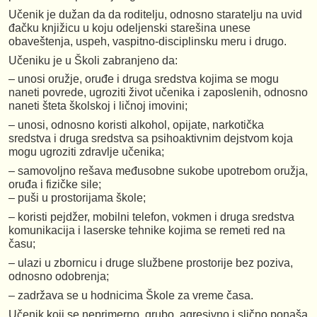
Učenik je dužan da da roditelju, odnosno staratelju na uvid
đačku knjižicu u koju odeljenski starešina unese
obaveštenja, uspeh, vaspitno-disciplinsku meru i drugo.
Učeniku je u Školi zabranjeno da:
– unosi oružje, oruđe i druga sredstva kojima se mogu
naneti povrede, ugroziti život učenika i zaposlenih, odnosno
naneti šteta školskoj i ličnoj imovini;
– unosi, odnosno koristi alkohol, opijate, narkotička
sredstva i druga sredstva sa psihoaktivnim dejstvom koja
mogu ugroziti zdravlje učenika;
– samovoljno rešava međusobne sukobe upotrebom oružja,
oruđa i fizičke sile;
– puši u prostorijama škole;
– koristi pejdžer, mobilni telefon, vokmen i druga sredstva
komunikacija i laserske tehnike kojima se remeti red na
času;
– ulazi u zbornicu i druge službene prostorije bez poziva,
odnosno odobrenja;
– zadržava se u hodnicima Škole za vreme časa.
Učenik koji se neprimerno, grubo, agresivno i slično ponaša