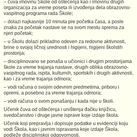
– čuva imovinu Škole od oštećenja kao i imovinu drugih
organizacija za vreme poseta ili izvođenja dela obrazovno-
vaspitnog programa rada Škole;
– dolazi najkasnije 10 minuta pre početka časa, a posle
znaka za početak nastave se na svom mestu sprema za
njen početak;
– u Školu dolazi prikladno odeven za redovne aktivnosti,
brine o svojoj ličnoj urednosti i higijeni, higijeni školstih
prostorija;
– disciplinovano se ponaša u učionici i drugim prostorijama
škole za vreme trajanja nastave, drugih oblika obrazovno-
vaspitnog rada, ispita, kulturnih, sportskih i drugih aktivnosti,
kao i za vreme trajanja odmora;
– vodi računa o svojim odevnim predmetima, priboru i
opremi, a posebno za vreme trajanja odmora;
– vodi računa o svom ponašanju i kada nije u školi.
Učenik čuva od oštećenja i uništenja đačku knjižicu,
svedočanstvo i druge javne isprave koje izdaje škola.
Učenik koji prepravlja i dopisuje podatke u evidenciji koju
vodi Škola, kao i javnim ispravama koje izdaje Škola,
podleže disciplinskoj odgovornosti.