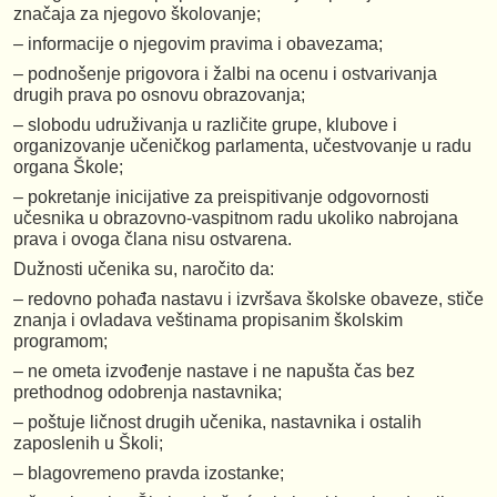
značaja za njegovo školovanje;
– informacije o njegovim pravima i obavezama;
– podnošenje prigovora i žalbi na ocenu i ostvarivanja
drugih prava po osnovu obrazovanja;
– slobodu udruživanja u različite grupe, klubove i
organizovanje učeničkog parlamenta, učestvovanje u radu
organa Škole;
– pokretanje inicijative za preispitivanje odgovornosti
učesnika u obrazovno-vaspitnom radu ukoliko nabrojana
prava i ovoga člana nisu ostvarena.
Dužnosti učenika su, naročito da:
– redovno pohađa nastavu i izvršava školske obaveze, stiče
znanja i ovladava veštinama propisanim školskim
programom;
– ne ometa izvođenje nastave i ne napušta čas bez
prethodnog odobrenja nastavnika;
– poštuje ličnost drugih učenika, nastavnika i ostalih
zaposlenih u Školi;
– blagovremeno pravda izostanke;