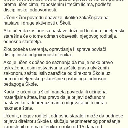
prema učenicima, zaposlenim i trećim licima, podleže
disciplinskoj odgovornosti.
Učenik čini povredu obaveze ukoliko zakašnjava na
nastavu i druge aktivnosti u Školi.
Ako učenik izostane sa nastave duže od tri dana, odeljenski
starešina će o tome odmah obavestiti njegovog roditelja,
odnosno staratelja.
Zloupotreba uverenja, opravdanja i isprave povlači
disciplinsku odgovornost učenika.
Ako je učenik došao do saznanja da mu je neko pravo
uskraćeno, osim ostvarivanja zaštite prava utvrženih
zakonom, zaštitu istih zatražiće od direktora Škole uz
pomoć odeljenskog starešine i psihologa, odnosno
pedagoga Škole.
Kada je učeniku u školi naneta povreda ili učinjena
materijalna šteta, ima pravo da je prijavi dežurnom
nastavniku radi preduzimanja odgovarajućih mera i
naknade štete.
Učenik, njegov roditelj, odnosno staratelj može da podnese
prijavu direktoru Škole u slučaju neprimerenog ponašanja
zaposlenih prema učeniku, u roku od 15 dana od