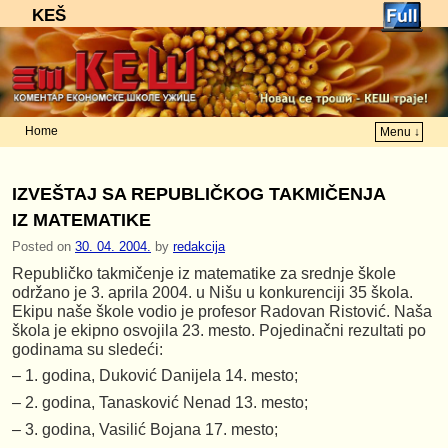
KEŠ
Home
Menu ↓
Skip to primary content
Skip to secondary content
IZVEŠTAJ SA REPUBLIČKOG TAKMIČENJA
IZ MATEMATIKE
Posted on
30. 04. 2004.
by
redakcija
Republičko takmičenje iz matematike za srednje škole
održano je 3. aprila 2004. u Nišu u konkurenciji 35 škola.
Ekipu naše škole vodio je profesor Radovan Ristović. Naša
škola je ekipno osvojila 23. mesto. Pojedinačni rezultati po
godinama su sledeći:
– 1. godina, Duković Danijela 14. mesto;
– 2. godina, Tanasković Nenad 13. mesto;
– 3. godina, Vasilić Bojana 17. mesto;