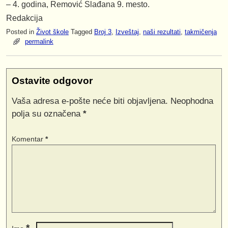
– 4. godina, Remović Slađana 9. mesto.
Redakcija
Posted in
Život škole
Tagged
Broj 3
,
Izveštaj
,
naši rezultati
,
takmičenja
permalink
Ostavite odgovor
Vaša adresa e-pošte neće biti objavljena.
Neophodna
polja su označena
*
Komentar
*
*