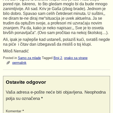
pored nje. Iskreno, to što gledam moglo bi da bude mnogo
zanimljivije. Ali sad. Kriv je Gaša (zbog brade). Jednom je
bilo dobro. Spavao sam celih četrdeset minuta. U suštini,,
ne diram te-ne diraj me“situacija je uvek aktuelna. Ja se
trudim da optužim svoje, a profesori mi uzvraćaju novim
znanjem. Pa da, kako je neko napisao:,, Sve je to osveta
bivših ponavljača“. (Ovo sam pročitao na nekoj školskoj…).
Ali, ipak je najlepše kad ustaneš, polaziš kući, svratiš negde
na piće i čitav dan izbegavaš da misliš o toj klupi.
Miloš Nenadić
Posted in
Samo za mlade
Tagged
Broj 2
,
onako sa strane
permalink
Ostavite odgovor
Vaša adresa e-pošte neće biti objavljena.
Neophodna
polja su označena
*
Komentar
*