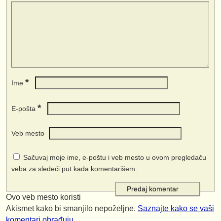
*
Ime
*
E-pošta
Veb mesto
Sačuvaj moje ime, e-poštu i veb mesto u ovom pregledaču
veba za sledeći put kada komentarišem.
Ovo veb mesto koristi
Akismet kako bi smanjilo nepoželjne.
Saznajte kako se vaši
komentari obrađuju
.