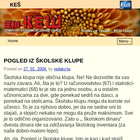
KEŠ
Home
Menu ↓
Skip to primary content
Skip to secondary content
POGLED IZ ŠKOLSKE KLUPE
Posted on
27. 01. 2004.
by
redakcija
Školska klupa nije obična klupa. Ne! Ne dozvolite da vas
naziv zavara. Ali, šta je to? U računovodstvu (67) i statistici-
matematici (68) to je sto za jednu osobu, a u ostalim
učinonicama za dve, gde ponekad sediš na dasci, a
ponekad na stolicama. Školsku klupu mogu da koriste svi
učenici. To je za njihovo dobro, jer da ne sedne oni bi
stajali, a stojeći nekako ne mogu da pruže maksimum. Sve
je to odlično organizovano. Zato u ,, školskom dinaru“
dvesta dinara ide sa održavanja školskog inventara (za
naše dobro-malom lepo).
Ah, da. Pogled iz školske klupe. Isto je kao i kad stojiš