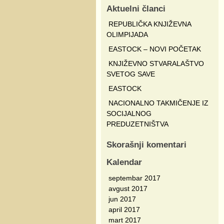
Aktuelni članci
REPUBLIČKA KNJIŽEVNA
OLIMPIJADA
EASTOCK – NOVI POČETAK
KNJIŽEVNO STVARALAŠTVO
SVETOG SAVE
EASTOCK
NACIONALNO TAKMIČENJE IZ
SOCIJALNOG
PREDUZETNIŠTVA
Skorašnji komentari
Kalendar
septembar 2017
avgust 2017
jun 2017
april 2017
mart 2017