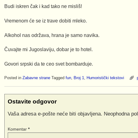
Budi iskren čak i kad tako ne misliš!
Vremenom će se iz trave dobiti mleko.
Alkohol nas održava, hrana je samo navika.
Čuvajte mi Jugoslaviju, dobar je to hotel.
Govori srpski da te ceo svet bombarduje.
Posted in
Zabavne strane
Tagged
fun
,
Broj 1
,
Humoristički tekstovi
Ostavite odgovor
Vaša adresa e-pošte neće biti objavljena.
Neophodna pol
Komentar
*