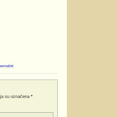
permalink
ja su označena
*