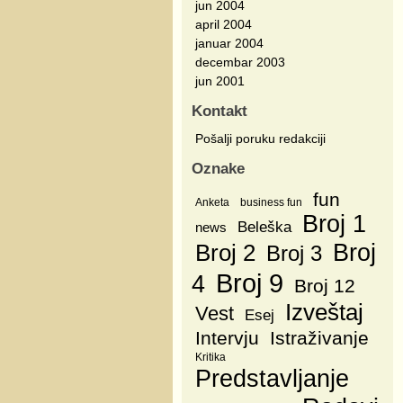
jun 2004
april 2004
januar 2004
decembar 2003
jun 2001
Kontakt
Pošalji poruku redakciji
Oznake
fun
Anketa
business fun
Broj 1
Beleška
news
Broj
Broj 2
Broj 3
Broj 9
4
Broj 12
Izveštaj
Vest
Esej
Intervju
Istraživanje
Kritika
Predstavljanje