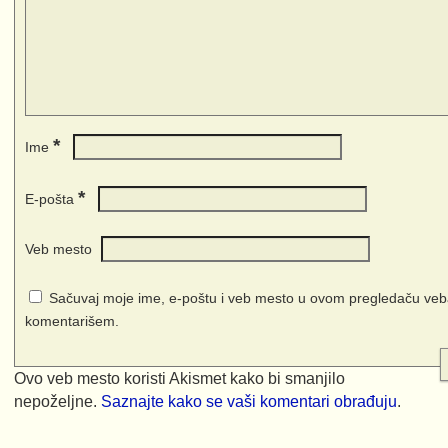
*
Ime
*
E-pošta
Veb mesto
Sačuvaj moje ime, e-poštu i veb mesto u ovom pregledaču veba
komentarišem.
Ovo veb mesto koristi Akismet kako bi smanjilo
nepoželjne.
Saznajte kako se vaši komentari obrađuju
.