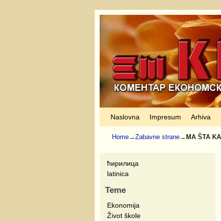
Skip to primary content
Skip to secondary content
Naslovna
Impresum
Arhiva
Home
→
Zabavne strane
→
MA ŠTA K
ћирилица
latinica
Teme
Ekonomija
Život škole