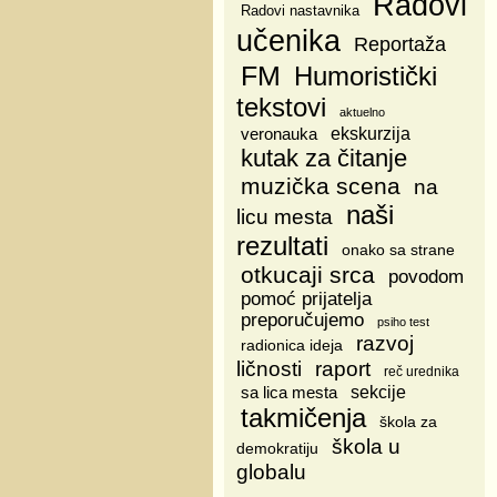
Radovi
Radovi nastavnika
učenika
Reportaža
FM
Humoristički
tekstovi
aktuelno
veronauka
ekskurzija
kutak za čitanje
muzička scena
na
naši
licu mesta
rezultati
onako sa strane
otkucaji srca
povodom
pomoć prijatelja
preporučujemo
psiho test
razvoj
radionica ideja
ličnosti
raport
reč urednika
sa lica mesta
sekcije
takmičenja
škola za
škola u
demokratiju
globalu