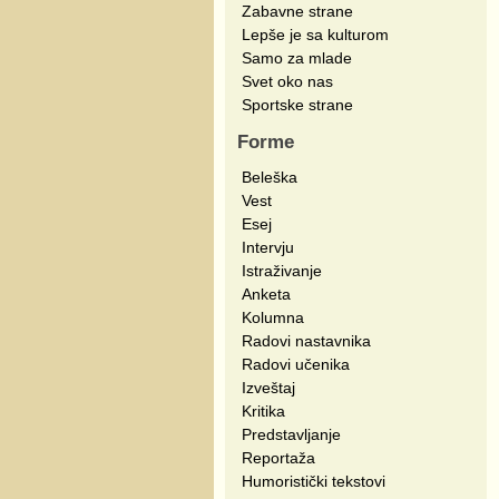
Zabavne strane
Lepše je sa kulturom
Samo za mlade
Svet oko nas
Sportske strane
Forme
Beleška
Vest
Esej
Intervju
Istraživanje
Anketa
Kolumna
Radovi nastavnika
Radovi učenika
Izveštaj
Kritika
Predstavljanje
Reportaža
Humoristički tekstovi