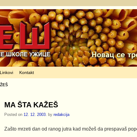
Linkovi
Kontakt
AŽEŠ
MA ŠTA KAŽEŠ
Posted on
12. 12. 2003.
by
redakcija
Zašto mrzeti dan od ranog jutra kad možeš da prespavaš po