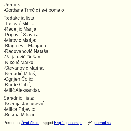
Urednik:
-Gordana Trmčić i svi pomalo
Redakcija lista:
-Tucović Milica;
-Radeljić Marija;
-Popović Slavica;
-Mitrović Marija;
-Blagojević Marijana;
-Radovanović Nataša;
-Valjarević Dušan;
-Nikolić Marko;
-Stevanović Marina;
-Nenadić Miloš;
-Ognjen Čolić;
-Đorđe Čolić;
-Milić Aleksandar.
Saradnici lista:
-Ksenija Janjušević;
-Milica Prljević;
-Biljana Milekić.
Posted in
Život škole
Tagged
Broj 1
,
generalije
permalink