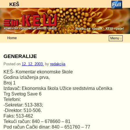
KEŠ
Home
Menu ↓
Skip to primary content
Skip to secondary content
GENERALIJE
Posted on
12. 12. 2003.
by
redakcija
KEŠ- Komentar ekonomske škole
Godina izlaženja prva,
Broj 1
Izdavač: Ekonomska škola Užice sredstvima učenika
Trg Svetog Save 6
Telefoni:
-Sekretar: 513-383;
-Direktor: 510-506.
Faks: 513-462
Tekući račun: 840 – 678660 – 81
Pod račun Ćački dinar: 840 – 651760 – 77